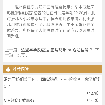
温州百佳东方妇产医院温馨提示：孕中期超声
影像(四维彩超)检查的适宜时间是孕期22-26周，此
时胎儿大小及羊水适中，体表也比较丰满，利于胎
儿四维超声成像和胎儿缺陷筛查。由于宝妈存在个
体差异，所以每个人的具体时间还是应该以医嘱时
间为准。
上一篇：
这些早孕反应是“正常现象”or“危险信号”？
下
一篇：没有了！
推荐阅读
温州孕妈们关于NT、四维彩超、小排畸检查，你了解多
少？
（1279）
VIP分娩套式服务
（1412）