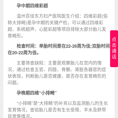
孕中期四维彩超
温州百佳东方妇产医院医生介绍：四维彩超(俗
称大排畸)是孕中期的关键产检，可以通过四维彩
超、系统超声、心脏彩超等项目排除大部分胎儿发
育畸形。
点
击
检查时间：单胎时间是在22-26周为佳;双胎时间
通
在20-22周为佳。
话
主要筛查缺陷：主要是观察胎儿在宫内的情
况，通过检查五官、四肢、骨骼、肾脏各器官的症
状表现，判断胎儿是否健康，是否存在发育畸形的
问题。
孕晚期四维“小排畸”
“小排畸”是“大排畸”的补充以及监测胎儿的生长
发育情况，查验胎儿是否有生长受限、羊水及脐带
异常等情况。