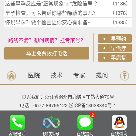
这些早孕反应是“正常现象”or“危险信号”？
（1186）
早孕检查，可以告诉你哪些隐蔽的事儿？
（1378）
怀疑早孕？做个检查让你安心有准备~
（1335）
早预约
路线不清？想问病情？挂专家号？
早治疗
马上免费拨打电话
早康复
医院
技术
专家
提问
联系我们：浙江省温州市鹿城区车站大道79号
电话：0577-86795122
浙ICP备13028340号-1
客服电话
预约挂号
在线提问
在线咨询