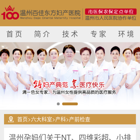
首 页
简 介
技 术
专 家
环 境
首页
>
六大科室
>
产科
>
产前检查
温州孕妈们关于NT、四维彩超、小排